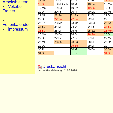
17 Sa
17 Di
17 Di
17 Fr
17 So
Arbeitsblättern
18 So
18 Mi Asch.
18 Mi
18 Sa
18 Mo
Vokabel-
19 Mo
19 Do
19 Do
19 So
19 Di
Trainer
20 Di
20 Fr
20 Fr
20 Mo
20 Mi
21 Mi
21 Sa
21 Sa
21 Di
21 Do
22 Do
22 So
22 So
22 Mi
22 Fr
23 Fr
23 Mo
23 Mo
23 Do
23 Sa
Ferienkalender
24 Sa
24 Di
24 Di
24 Fr
24 So P
Impressum
25 So
25 Mi
25 Mi
25 Sa
25 Mo P
26 Mo
26 Do
26 Do
26 So
26 Di
27 Di
27 Fr
27 Fr
27 Mo
27 Mi
28 Mi
28 Sa
28 Sa
28 Di
28 Do
29 Do
29 So
29 Mi
29 Fr
30 Fr
30 Mo
30 Do
30 Sa
31 Sa
31 Di
31 So
Druckansicht
Letzte Aktualisierung: 24.07.2026