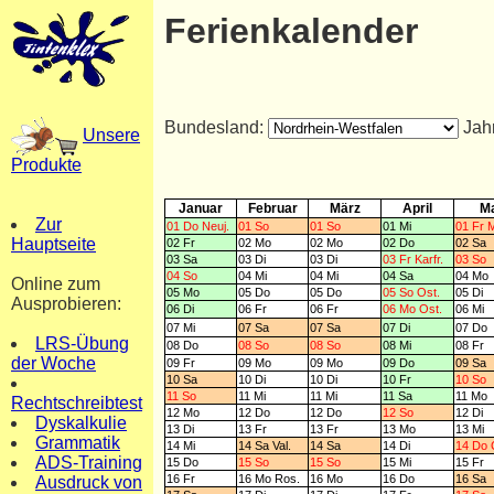
Ferienkalender
Bundesland:
Jah
Unsere
Produkte
Januar
Februar
März
April
Ma
Zur
01 Do Neuj.
01 So
01 So
01 Mi
01 Fr M
Hauptseite
02 Fr
02 Mo
02 Mo
02 Do
02 Sa
03 Sa
03 Di
03 Di
03 Fr Karfr.
03 So
04 So
04 Mi
04 Mi
04 Sa
04 Mo
Online zum
05 Mo
05 Do
05 Do
05 So Ost.
05 Di
Ausprobieren:
06 Di
06 Fr
06 Fr
06 Mo Ost.
06 Mi
07 Mi
07 Sa
07 Sa
07 Di
07 Do
LRS-Übung
08 Do
08 So
08 So
08 Mi
08 Fr
der Woche
09 Fr
09 Mo
09 Mo
09 Do
09 Sa
10 Sa
10 Di
10 Di
10 Fr
10 So
11 So
11 Mi
11 Mi
11 Sa
11 Mo
Rechtschreibtest
12 Mo
12 Do
12 Do
12 So
12 Di
Dyskalkulie
13 Di
13 Fr
13 Fr
13 Mo
13 Mi
Grammatik
14 Mi
14 Sa Val.
14 Sa
14 Di
14 Do 
ADS-Training
15 Do
15 So
15 So
15 Mi
15 Fr
16 Fr
16 Mo Ros.
16 Mo
16 Do
16 Sa
Ausdruck von